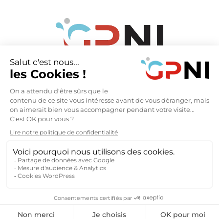
Marseille
8 rue Laugier
13010 Marseille
06 14 62 67 70
jbpruvost@gpni.fr
Mentions légales
Politique de confidentialité
Copyright © GPNI Provence 2026